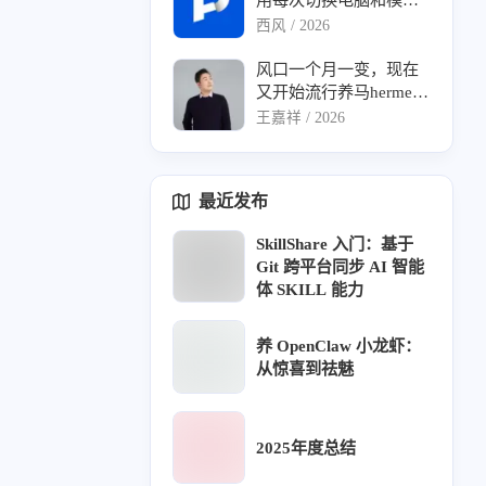
重新问来问去
西风 /
2026
风口一个月一变，现在
又开始流行养马hermes-
agent了
王嘉祥 /
2026
最近发布
SkillShare 入门：基于
Git 跨平台同步 AI 智能
体 SKILL 能力
养 OpenClaw 小龙虾：
从惊喜到祛魅
2025 11月
2024 12月
1
4
篇
篇
2025年度总结
2025 10月