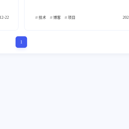
12-22
技术
博客
项目
202
1
标签
寻找感兴趣的领域
4
1
9
1
人工智能
年度总结
博客
合规