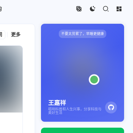
的
不要太劳累了，早睡更健康
词
Zola SSG
更多
WEB 开发
自托管
NAS
人工智能
王嘉祥
唱响科普和人生兴事，分享科技与
美好生活