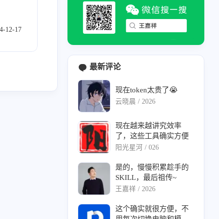
4-12-17
最新评论
现在token太贵了😭
云晓晨 /
2026
现在越来越讲究效率
了，这些工具确实方便
阳光星河 /
026
是的，慢慢积累趁手的
SKILL，最后祖传~
王嘉祥 /
2026
这个确实就很方便，不
6
1
必看
感怀
用每次切换电脑和模型