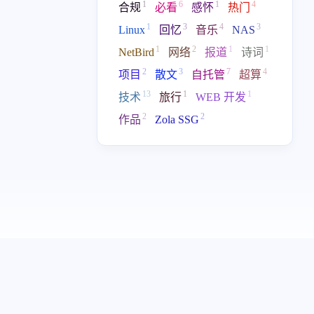
1
6
1
4
合规
必看
感怀
热门
2025 1月
1
3
4
3
Linux
回忆
音乐
NAS
3
篇
1
2
1
1
NetBird
网络
报道
诗词
2
3
7
4
项目
散文
自托管
超算
13
1
1
技术
旅行
WEB 开发
2
2
作品
Zola SSG
协议
友链