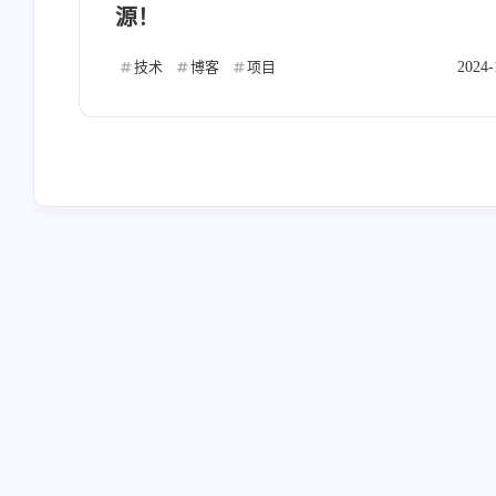
源！
技术
博客
项目
2024-
互动
最近评论
云晓晨
阳光星河