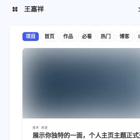
王嘉祥
个人主页
项目
首页
作品
必看
热门
博客
超算为家国天下
计算为古今未来
博客主题
主页主题
技术
未读
展示你独特的一面，个人主页主题正式