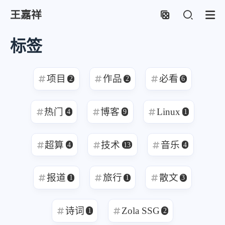
王嘉祥
标签
项目
作品
必看
2
2
6
热门
博客
Linux
4
9
1
超算
技术
音乐
4
13
4
报道
旅行
散文
1
1
3