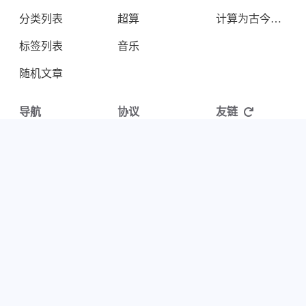
分类列表
超算
计算为古今未来
标签列表
音乐
随机文章
导航
协议
友链
个人主页
隐私协议
青桔气球
爱发电
Cookies
Pseudoyu
公众号
版权协议
阿锦在线
BlogFinder
更多