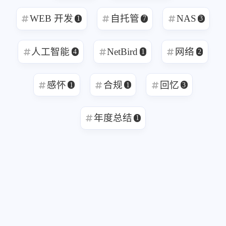
诗词
Zola SSG
1
2
WEB 开发
自托管
NA
1
7
人工智能
NetBird
网
4
1
感怀
合规
回忆
1
1
3
年度总结
1