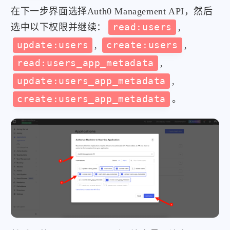
在下一步界面选择Auth0 Management API，然后
选中以下权限并继续：
read:users
,
update:users
,
create:users
,
read:users_app_metadata
,
update:users_app_metadata
,
create:users_app_metadata
。