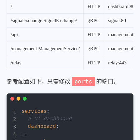
/
HTTP
dashboard:80
/signalexchange.SignalExchange/
gRPC
signal:80
/api
HTTP
management:44
/management.ManagementService/
gRPC
management:44
/relay
HTTP
relay:443
参考配置如下，只需修改
ports
的端口。
services
:
# UI dashboard
dashboard
:
……
