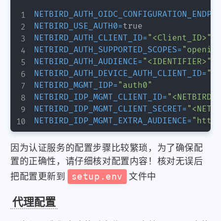
NETBIRD_AUTH_OIDC_CONFIGURATION_ENDPO
NETBIRD_USE_AUTH0
=
NETBIRD_AUTH_CLIENT_ID
=
"<Client_ID>"
NETBIRD_AUTH_SUPPORTED_SCOPES
=
"openid
NETBIRD_AUTH_AUDIENCE
=
"<IDENTIFIER>"
NETBIRD_AUTH_DEVICE_AUTH_CLIENT_ID
=
"<
NETBIRD_MGMT_IDP
=
"auth0"
NETBIRD_IDP_MGMT_CLIENT_ID
=
"<NETBIRD_
NETBIRD_IDP_MGMT_CLIENT_SECRET
=
"<NETB
NETBIRD_IDP_MGMT_EXTRA_AUDIENCE
=
"http
因为认证服务的配置步骤比较繁琐，为了确保配
置的正确性，请仔细核对配置内容！核对无误后
把配置更新到
setup.env
文件中
代理配置